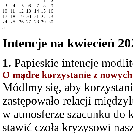
1
2
3
4
5
6
7
8
9
10
11
12
13
14
15
16
17
18
19
20
21
22
23
24
25
26
27
28
29
30
31
Intencje na kwiecień 20
1.
Papieskie intencje modli
O mądre korzystanie z nowych 
Módlmy się, aby korzystani
zastępowało relacji między
w atmosferze szacunku do 
stawić czoła kryzysowi nas