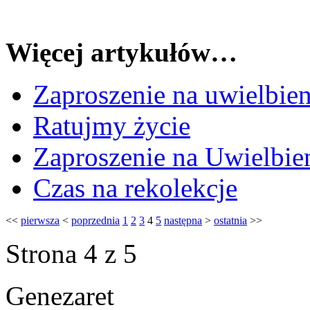
Więcej artykułów…
Zaproszenie na uwielbien
Ratujmy życie
Zaproszenie na Uwielbie
Czas na rekolekcje
<<
pierwsza
<
poprzednia
1
2
3
4
5
następna
>
ostatnia
>>
Strona 4 z 5
Genezaret