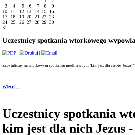
1
2
3
4
5
6
7
8
9
10
11
12
13
14
15
16
17
18
19
20
21
22
23
24
25
26
27
28
29
30
31
Uczestnicy spotkania wtorkowego wypowiadaj
|
|
Zapytalismy na wtorkowym spotkaniu modlitewnym "kim jest dla ciebie Jezus?" A
Więcej…
Uczestnicy spotkania w
kim jest dla nich Jezus - 