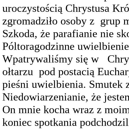
uroczystością Chrystusa Kró
zgromadziło osoby z grup m
Szkoda, że parafianie nie sk
Póltoragodzinne uwielbieni
Wpatrywaliśmy się w Chrys
ołtarzu pod postacią Eucha
pieśni uwielbienia. Smutek z
Niedowiarzenianie, że jest
On mnie kocha wraz z moimi
koniec spotkania podchodzi