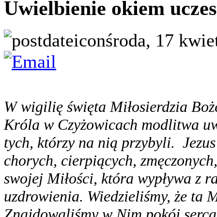
Uwielbienie okiem uczes
środa, 17 kwie
W wigilię święta Miłosierdzia Boż
Króla w Czyżowicach modlitwa uwi
tych, którzy na nią przybyli. Jezu
chorych, cierpiących, zmęczonych
swojej Miłości, która wypływa z r
uzdrowienia. Wiedzieliśmy, że ta 
Znajdowaliśmy w Nim pokój serca.